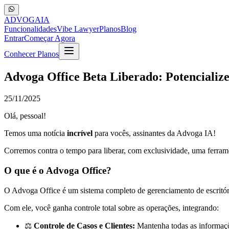
ADVOGA
IA
Funcionalidades
Vibe Lawyer
Planos
Blog
Entrar
Começar Agora
Conhecer Planos
Advoga Office Beta Liberado: Potencialize
25/11/2025
Olá, pessoal!
Temos uma notícia
incrível
para vocês, assinantes da Advoga IA!
Corremos contra o tempo para liberar, com exclusividade, uma ferra
O que é o Advoga Office?
O Advoga Office é um sistema completo de gerenciamento de escritóri
Com ele, você ganha controle total sobre as operações, integrando:
⚖️
Controle de Casos e Clientes:
Mantenha todas as informaçõ