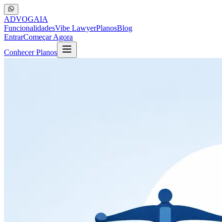
ADVOGA
IA
Funcionalidades
Vibe Lawyer
Planos
Blog
Entrar
Começar Agora
Conhecer Planos