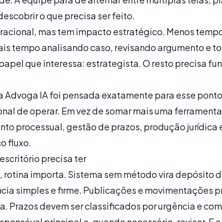
escobrir o que precisa ser feito.
racional, mas tem impacto estratégico. Menos temp
ais tempo analisando caso, revisando argumento e 
apel que interessa: estrategista. O resto precisa f
Advoga IA foi pensada exatamente para esse ponto d
sional de operar. Em vez de somar mais uma ferramenta
to processual, gestão de prazos, produção jurídica e
o fluxo.
scritório precisa ter
rotina importa. Sistema sem método vira depósito de
ia simples e firme. Publicações e movimentações pr
a. Prazos devem ser classificados por urgência e c
ponsável principal e, quando necessário, revisor. E 