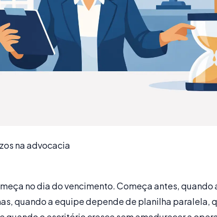
azos na advocacia
omeça no dia do vencimento. Começa antes, quando a
as, quando a equipe depende de planilha paralela, 
e quando o escritório cresce sem amadurecer a oper