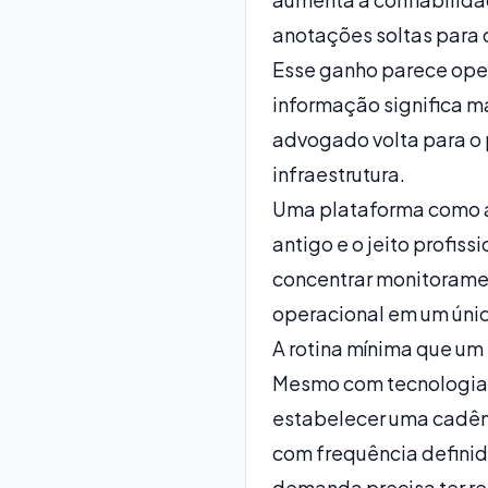
anotações soltas para d
Esse ganho parece ope
informação
significa m
advogado volta para o p
infraestrutura.
Uma plataforma como a 
antigo e o jeito profis
concentrar monitoramen
operacional em um únic
A rotina mínima que um e
Mesmo com tecnologia, 
estabelecer uma cadênc
com frequência definid
demanda precisa ter res