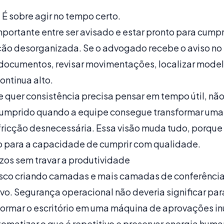
 É sobre agir no tempo certo.
portante entre ser avisado e estar pronto para cumpr
o desorganizada. Se o advogado recebe o aviso no 
 documentos, revisar movimentações, localizar modelo
continua alto.
que quer consistência precisa pensar em tempo útil, nã
cumprido quando a equipe consegue transformar u
fricção desnecessária. Essa visão muda tudo, porque
o para a capacidade de cumprir com qualidade.
zos sem travar a produtividade
isco criando camadas e mais camadas de conferência.
vo. Segurança operacional não deveria significar para
formar o escritório em uma máquina de aprovações in
tomatizar o que é repetitivo e preservar energia huma