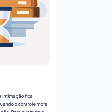
 intimação fica
quando o controle mora
ação. Para quem atua