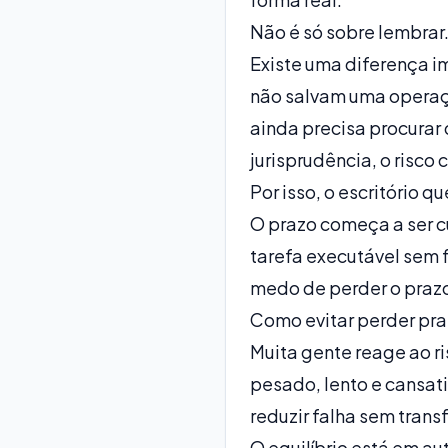
Não é só sobre lembrar.
Existe uma diferença im
não salvam uma operaçã
ainda precisa procurar
jurisprudência, o risco 
Por isso, o escritório 
O prazo começa a ser 
tarefa executável sem 
medo de perder o praz
Como evitar perder pra
Muita gente reage ao r
pesado, lento e cansati
reduzir falha sem trans
O equilíbrio está em au