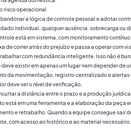
o risco operacional
bandonar a lógica de controle pessoal e adotar cont
dado individual, qualquer ausência, sobrecarga ou 
ntrole está em sistema, com monitoramento contínuo e
xa de correr atrás do prejuízo e passa a operar com vi
abalhar com redundância inteligente. Isso não é bur
 deve existir em apenas um lugar nem depender de u
nto da movimentação, registro centralizado e alertas
ior deve ser o nível de verificação.
curtar a distância entre o prazo e a produção jurídica
to está em uma ferramenta e a
elaboração da peça
em
mento e retrabalho. Quando a equipe consegue sair 
, com acesso ao histórico e ao material necessário, 