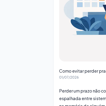
Como evitar perder pr
01/07/2026
Perder um prazo não c
espalhada entre sistem
na memória de alguém 