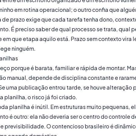
inho em rotina operacional; o outro confia que algué
a de prazo exige que cada tarefa tenha dono, contexto
to. É preciso saber de qual processo se trata, qual 
 em que etapa aquilo está. Prazo sem contexto vira l
tege ninguém.
lanilhas
eço porque é barata, familiar e rápida de montar. Mas
ção manual, depende de disciplina constante e raram
Se uma publicação entrou tarde, se houve alteração 
planilha, o risco já foi criado.
toda planilha é inútil. Em estruturas muito pequenas,
to é outro: ela não deveria ser o centro do controle 
de previsibilidade. O contencioso brasileiro é dinâmi
uma agenda doméstica.