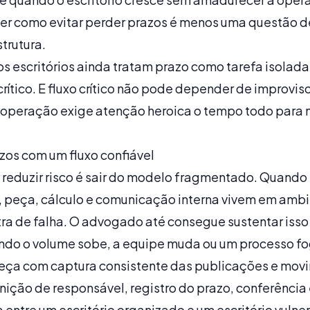
er como evitar perder prazos é menos uma questão de
trutura.
s escritórios ainda tratam prazo como tarefa isolada
crítico. E fluxo crítico não pode depender de improvis
 operação exige atenção heroica o tempo todo para nã
zos com um fluxo confiável
 reduzir risco é sair do modelo fragmentado. Quando
peça, cálculo e comunicação interna vivem em ambi
tra de falha. O advogado até consegue sustentar iss
do o volume sobe, a equipe muda ou um processo fo
meça com captura consistente das publicações e mov
nição de responsável, registro do prazo, conferência
 entre um escritório organizado e um escritório vulner