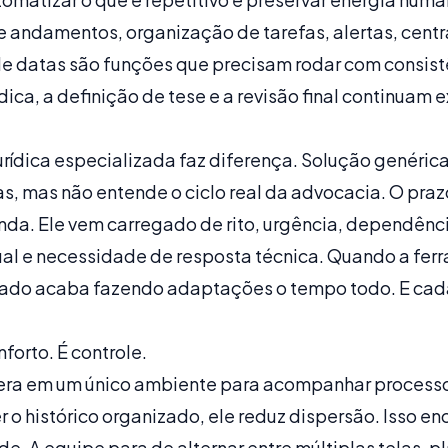
e andamentos, organização de tarefas, alertas, cent
 datas são funções que precisam rodar com consist
ídica, a definição de tese e a revisão final continuam e
urídica especializada
faz diferença. Solução genéric
as, mas não entende o ciclo real da advocacia. O pra
nda. Ele vem carregado de rito, urgência, dependênc
l e necessidade de resposta técnica. Quando a fer
gado acaba fazendo adaptações o tempo todo. E ca
forto. É controle.
era em um único ambiente para acompanhar processos
 o histórico organizado, ele reduz dispersão. Isso en
e. A equipe para de alternar entre múltiplas telas, pl