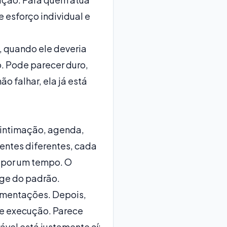
 esforço individual e
, quando ele deveria
o. Pode parecer duro,
o falhar, ela já está
 intimação, agenda,
entes diferentes, cada
o por um tempo. O
ge do padrão.
imentações. Depois,
 e execução. Parece
ável está justamente aí: