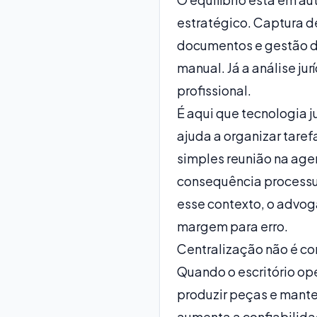
estratégico. Captura d
documentos e gestão de
manual. Já a análise jur
profissional.
É aqui que
tecnologia j
ajuda a organizar taref
simples reunião na age
consequência processua
esse contexto, o advo
margem para erro.
Centralização não é con
Quando o escritório op
produzir peças e manter
aumenta a confiabilidad