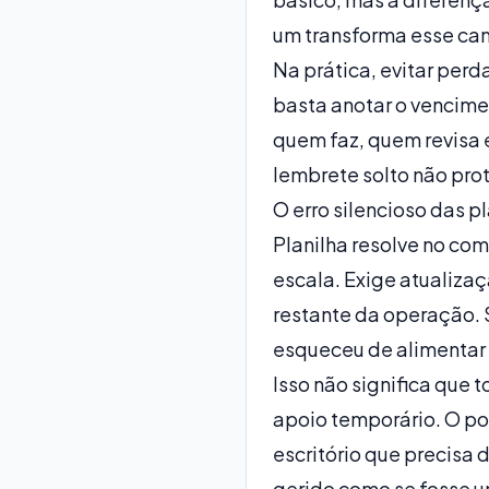
um transforma esse cam
Na prática, evitar perd
basta anotar o vencimen
quem faz, quem revisa e
lembrete solto não pro
O erro silencioso das p
Planilha resolve no com
escala. Exige atualiza
restante da operação. 
esqueceu de alimentar a 
Isso não significa que 
apoio temporário. O pon
escritório que precisa 
gerido como se fosse 