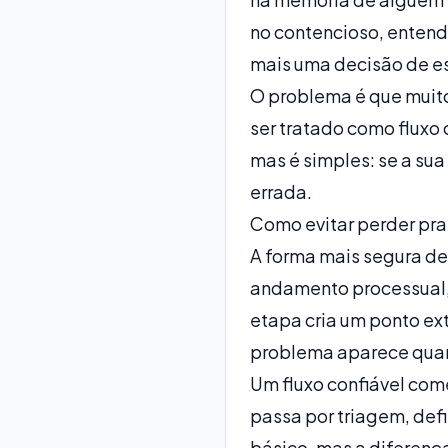
no contencioso, entend
mais uma decisão de es
O problema é que muito
ser tratado como fluxo 
mas é simples: se a sua
errada.
Como evitar perder pra
A forma mais segura de
andamento processual, 
etapa cria um ponto ex
problema aparece quan
Um fluxo confiável co
passa por triagem, defi
básico, mas a diferença