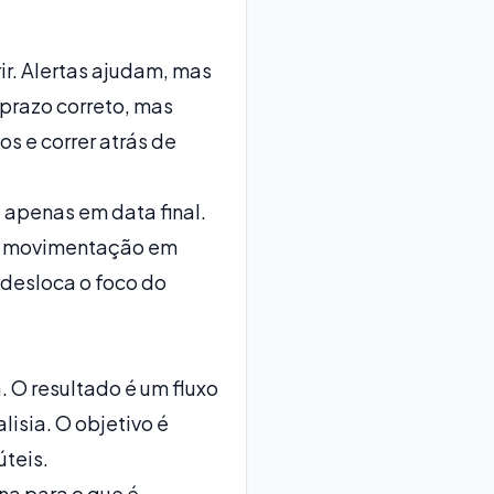
ir. Alertas ajudam, mas
prazo correto, mas
s e correr atrás de
o apenas em data final.
ma movimentação em
 desloca o foco do
 O resultado é um fluxo
lisia. O objetivo é
úteis.
na para o que é