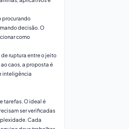
o
procurando
tomando decisão. O
uncionar como
e ruptura entre o jeito
 ao caos, a proposta é
 inteligência
 tarefas. O ideal é
ecisam ser verificadas
omplexidade. Cada
a equipe deve trabalhar