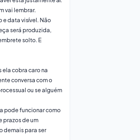
m vai lembrar.
 e data visível. Não
peça será produzida,
embrete solto. E
 ela cobra caro na
ente conversa com o
processual ou se alguém
 ela pode funcionar como
de prazos de um
co demais para ser