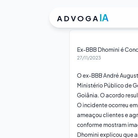
IA
ADVOGA
Ex-BBB Dhomini é Cond
27/11/2023
O ex-BBB André August
Ministério Público de 
Goiânia. O acordo resu
O incidente ocorreu em
ameaçou clientes e ag
conforme mostram ima
Dhomini explicou que a