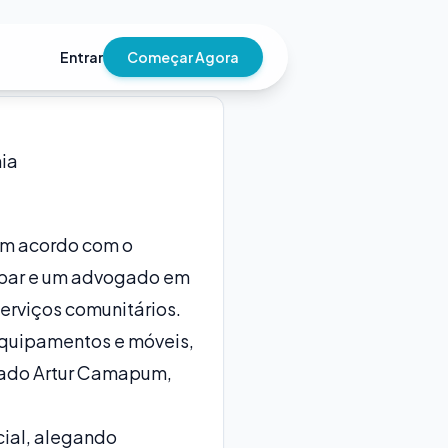
Entrar
Começar Agora
ia
um acordo com o
e bar e um advogado em
erviços comunitários.
 equipamentos e móveis,
gado Artur Camapum,
cial, alegando