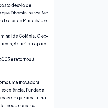
uposto desvio de
o que Dhomini nunca fez
 do bar eram Maranhão e
iminal de Goiânia. O ex-
ítimas, Artur Camapum,
2003 e retornou à
 como uma inovadora
 e excelência. Fundada
 é mais do que uma mera
o do modo como os