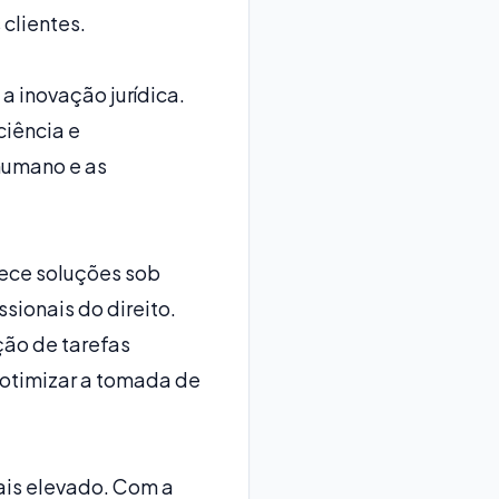
clientes.
 inovação jurídica.
ciência e
humano e as
rece soluções sob
sionais do direito.
ção de tarefas
 otimizar a tomada de
ais elevado. Com a