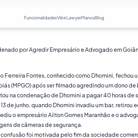
Funcionalidades
Vibe Lawyer
Planos
Blog
enado por Agredir Empresário e Advogado em Goiân
o Ferreira Fontes, conhecido como Dhomini, fechou 
Goiás (MPGO) após ser filmado agredindo um dono d
ltou na condenação de Dhomini a pagar 40 horas de s
 13 de junho, quando Dhomini invadiu um bar, retirou
rediu o empresário Ailton Gomes Maranhão e o advo
gens de câmeras de segurança.
 confusão foi motivada pelo fim da sociedade comer