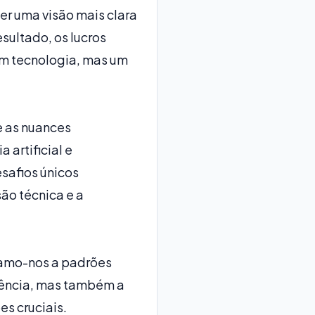
cer uma visão mais clara
sultado, os lucros
m tecnologia, mas um
e as nuances
 artificial e
safios únicos
são técnica e a
icamo-nos a padrões
ciência, mas também a
es cruciais.