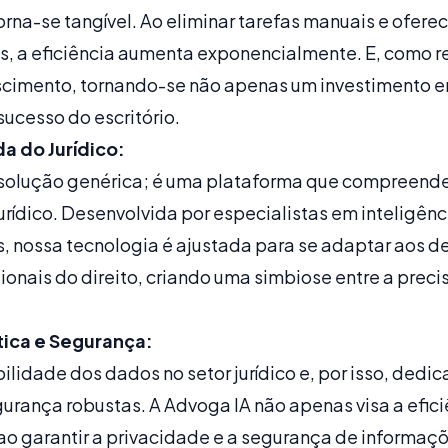
orna-se tangível. Ao eliminar tarefas manuais e ofere
s, a eficiência aumenta exponencialmente. E, como re
imento, tornando-se não apenas um investimento e
sucesso do escritório.
 do Jurídico:
 solução genérica; é uma plataforma que compreend
rídico. Desenvolvida por especialistas em inteligência
 nossa tecnologia é ajustada para se adaptar aos de
ionais do direito, criando uma simbiose entre a preci
ica e Segurança:
lidade dos dados no setor jurídico e, por isso, ded
egurança robustas. A Advoga IA não apenas visa a efi
ao garantir a privacidade e a segurança de informaçõ