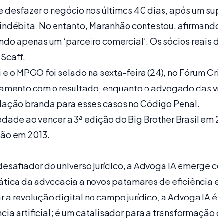
e desfazer o negócio nos últimos 40 dias, após um s
 indébita. No entanto, Maranhão contestou, afirmand
ndo apenas um ‘parceiro comercial’. Os sócios reais
Scaff.
e o MPGO foi selado na sexta-feira (24), no Fórum Cr
amento com o resultado, enquanto o advogado das v
lação branda para esses casos no Código Penal.
dade ao vencer a 3ª edição do Big Brother Brasil em 
ção em 2013.
desafiador do universo jurídico, a Advoga IA emerge
rática da advocacia a novos patamares de eficiência
r a revolução digital no campo jurídico, a Advoga IA
cia artificial; é um catalisador para a transformaçã