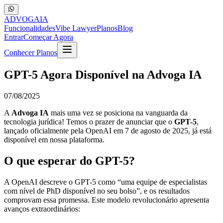
ADVOGA
IA
Funcionalidades
Vibe Lawyer
Planos
Blog
Entrar
Começar Agora
Conhecer Planos
GPT-5 Agora Disponível na Advoga IA
07/08/2025
A
Advoga IA
mais uma vez se posiciona na vanguarda da
tecnologia jurídica! Temos o prazer de anunciar que o
GPT-5
,
lançado oficialmente pela OpenAI em 7 de agosto de 2025, já está
disponível em nossa plataforma.
O que esperar do GPT-5?
A OpenAI descreve o GPT-5 como “uma equipe de especialistas
com nível de PhD disponível no seu bolso”, e os resultados
comprovam essa promessa. Este modelo revolucionário apresenta
avanços extraordinários: