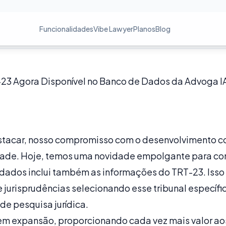
Funcionalidades
Vibe Lawyer
Planos
Blog
-23 Agora Disponível no Banco de Dados da Advoga I
acar, nosso compromisso com o desenvolvimento co
dade. Hoje, temos uma novidade empolgante para com
dados inclui também as informações do TRT-23. Isso 
e jurisprudências selecionando esse tribunal específ
de pesquisa jurídica.
em expansão, proporcionando cada vez mais valor ao