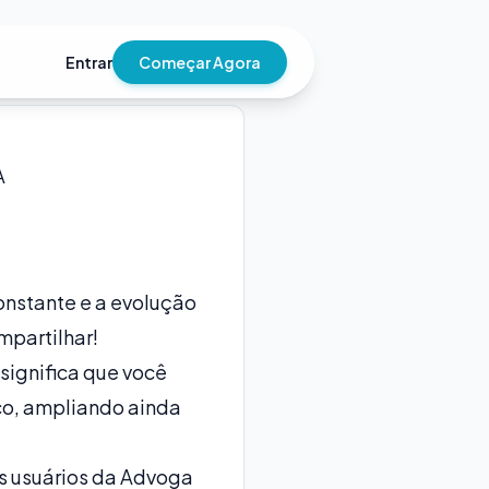
Entrar
Começar Agora
A
nstante e a evolução
partilhar!
significa que você
ico, ampliando ainda
s usuários da Advoga