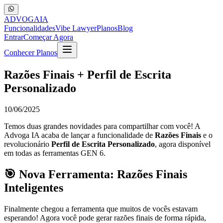
ADVOGA
IA
Funcionalidades
Vibe Lawyer
Planos
Blog
Entrar
Começar Agora
Conhecer Planos
Razões Finais + Perfil de Escrita
Personalizado
10/06/2025
Temos duas grandes novidades para compartilhar com você! A
Advoga IA acaba de lançar a funcionalidade de
Razões Finais
e o
revolucionário
Perfil de Escrita Personalizado
, agora disponível
em todas as ferramentas GEN 6.
🎯 Nova Ferramenta: Razões Finais
Inteligentes
Finalmente chegou a ferramenta que muitos de vocês estavam
esperando! Agora você pode gerar razões finais de forma rápida,