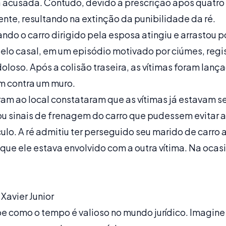
a acusada. Contudo, devido à prescrição após quatro 
te, resultando na extinção da punibilidade da ré.
ndo o carro dirigido pela esposa atingiu e arrastou p
lo casal, em um episódio motivado por ciúmes, regi
loso. Após a colisão traseira, as vítimas foram lanç
em contra um muro.
am ao local constataram que as vítimas já estavam sem
cou sinais de frenagem do carro que pudessem evitar a 
culo. A ré admitiu ter perseguido seu marido de carro 
ue ele estava envolvido com a outra vítima. Na ocasiã
Xavier Junior
e como o tempo é valioso no mundo jurídico. Imagin