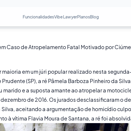
Funcionalidades
Vibe Lawyer
Planos
Blog
i em Caso de Atropelamento Fatal Motivado por Ciúm
maioria em um júri popular realizado nesta segunda-f
rudente (SP), a ré Pâmela Barboza Pinheiro da Silva
 marido e a suposta amante ao atropelar a motocicle
dezembro de 2016. Os jurados desclassificaram o del
a Silva, aceitando a argumentação de homicídio culp
to à vítima Flavia Moura de Santana, a ré foi absolvid