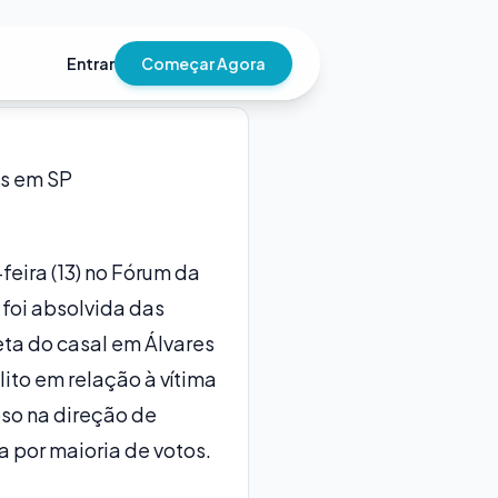
Entrar
Começar Agora
es em SP
eira (13) no Fórum da
 foi absolvida das
ta do casal em Álvares
ito em relação à vítima
oso na direção de
a por maioria de votos.