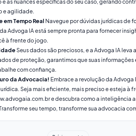
e as nuances específicas do seu caso, gerando contr
 e agilidade.
te em Tempo Real
Navegue por dúvidas jurídicas de f
 da Advoga IA está sempre pronta para fornecer insig
ê à frente do jogo.
idade
Seus dados são preciosos, e a Advoga IA leva a
dos de proteção, garantimos que suas informações 
abalhe com confiança.
turo da Advocacia!
Embrace a revolução da Advoga IA
urídica. Seja mais eficiente, mais preciso e esteja à f
w.advogaia.com.br
e descubra como a inteligência a
 Transforme seu tempo, transforme sua advocacia co