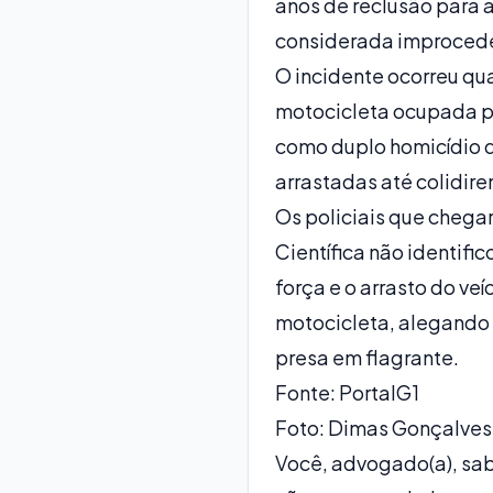
anos de reclusão para 
considerada improceden
O incidente ocorreu qua
motocicleta ocupada pe
como duplo homicídio do
arrastadas até colidir
Os policiais que chegar
Científica não identifi
força e o arrasto do veí
motocicleta, alegando q
presa em flagrante.
Fonte: PortalG1
Foto: Dimas Gonçalves 
Você, advogado(a), sab