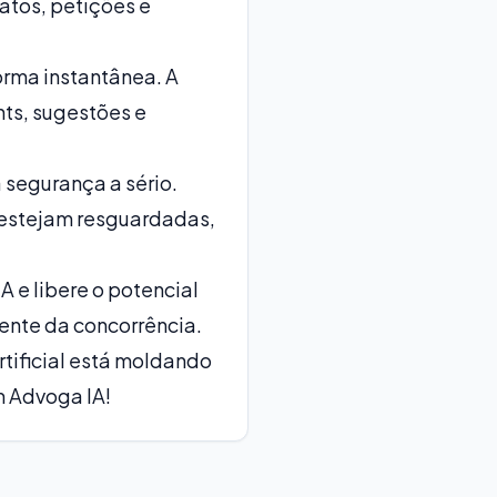
atos, petições e
orma instantânea. A
hts, sugestões e
 segurança a sério.
estejam resguardadas,
 e libere o potencial
rente da concorrência.
rtificial está moldando
m Advoga IA!