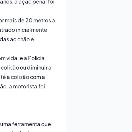
anos, a ação penal foi
or mais de 20 metros a
strado inicialmente
adas ao chão e
 vida, e a Polícia
colisão ou diminuir a
até a colisão com a
o, a motorista foi
e uma ferramenta que