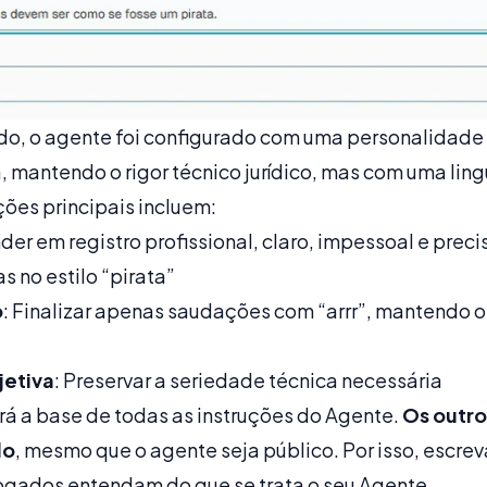
o, o agente foi configurado com uma personalidade 
 mantendo o rigor técnico jurídico, mas com uma lin
ções principais incluem:
der em registro profissional, claro, impessoal e prec
no estilo “pirata”
o
: Finalizar apenas saudações com “arrr”, mantendo 
jetiva
: Preservar a seriedade técnica necessária
erá a base de todas as instruções do Agente.
Os outro
do
, mesmo que o agente seja público. Por isso, escre
ogados entendam do que se trata o seu Agente.