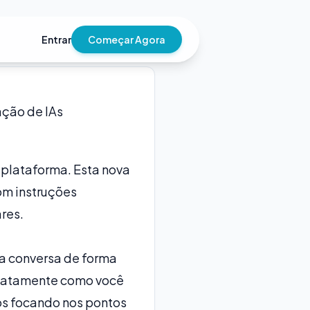
Entrar
Começar Agora
ação de IAs
 plataforma. Esta nova
om instruções
res.
 a conversa de forma
 exatamente como você
os focando nos pontos