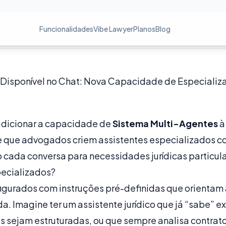
Funcionalidades
Vibe Lawyer
Planos
Blog
Disponível no Chat: Nova Capacidade de Especializ
adicionar a capacidade de
Sistema Multi-Agentes
à
 que advogados criem assistentes especializados c
 cada conversa para necessidades jurídicas particula
ecializados?
igurados com instruções pré-definidas que orientam
da. Imagine ter um assistente jurídico que já “sabe”
s sejam estruturadas, ou que sempre analisa contrat