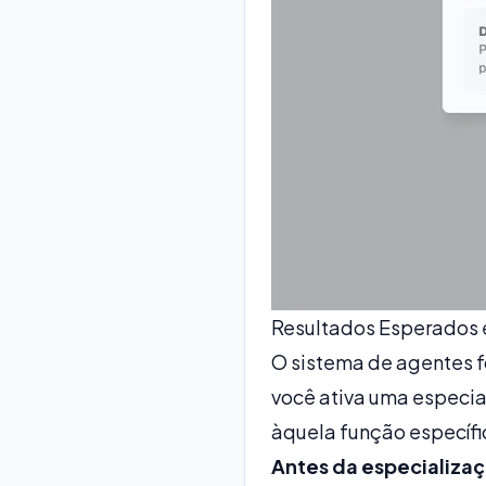
Resultados Esperados 
O sistema de agentes fo
você ativa uma especi
àquela função específi
Antes da especializa