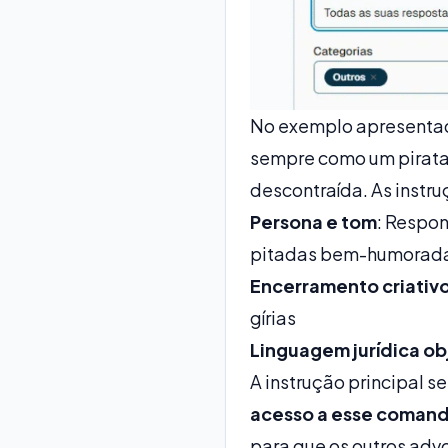
No exemplo apresentad
sempre como um pirata,
descontraída. As instru
Persona e tom
: Respon
pitadas bem-humoradas 
Encerramento criativ
gírias
Linguagem jurídica ob
A instrução principal s
acesso a esse coman
para que os outros adv