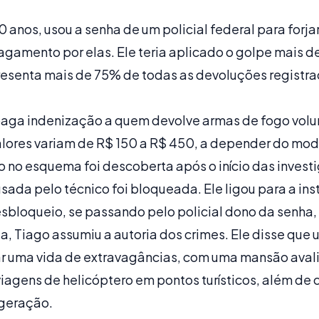
 anos, usou a senha de um policial federal para forj
gamento por elas. Ele teria aplicado o golpe mais de 
resenta mais de 75% de todas as devoluções registr
ga indenização a quem devolve armas de fogo volu
alores variam de R$ 150 a R$ 450, a depender do mod
o no esquema foi descoberta após o início das invest
ada pelo técnico foi bloqueada. Ele ligou para a inst
sbloqueio, se passando pelo policial dono da senha, 
, Tiago assumiu a autoria dos crimes. Ele disse que u
r uma vida de extravagâncias, com uma mansão aval
viagens de helicóptero em pontos turísticos, além de
 geração.