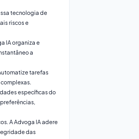
ossa tecnologia de
is riscos e
a IA organiza e
nstantâneo a
Automatize tarefas
s complexas.
idades específicas do
 preferências,
os. A Advoga IA adere
ntegridade das