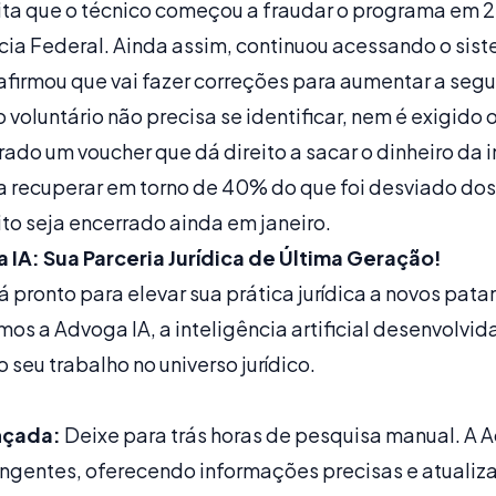
dita que o técnico começou a fraudar o programa em 
ícia Federal. Ainda assim, continuou acessando o sis
 afirmou que vai fazer correções para aumentar a seg
voluntário não precisa se identificar, nem é exigido 
rado um voucher que dá direito a sacar o dinheiro da
a recuperar em torno de 40% do que foi desviado dos 
ito seja encerrado ainda em janeiro.
A: Sua Parceria Jurídica de Última Geração!
 pronto para elevar sua prática jurídica a novos pata
os a Advoga IA, a inteligência artificial desenvolvi
o seu trabalho no universo jurídico.
nçada:
Deixe para trás horas de pesquisa manual. A A
angentes, oferecendo informações precisas e atuali