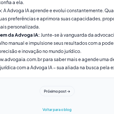
nfia a ela.
:
A Advoga IA aprende e evolui constantemente. Quant
uas preferências e aprimora suas capacidades, pro
ais personalizada.
em da Advoga IA:
Junte-se à vanguarda da advocaci
alho manual e impulsione seus resultados com a pode
 precisão e inovação no mundo jurídico.
w.advogaia.com.br
para saber mais e agende uma d
jurídica com a Advoga IA – sua aliada na busca pela e
Próximo post →
Voltar para o blog