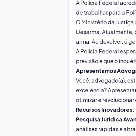
A Polícia Federal acre
de trabalhar para a Pol
O Ministério da Justiça
Desarma. Atualmente, o 
arma. Ao devolver, é ge
A Polícia Federal esper
previsão é que o inquér
Apresentamos Advoga I
Você, advogado(a), está
excelência? Apresentam
otimizar e revolucionar 
Recursos Inovadores:
Pesquisa Jurídica Ava
análises rápidas e abr