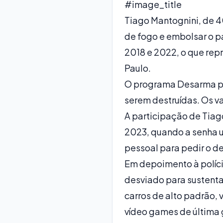
#image_title
Tiago Mantognini, de 40
de fogo e embolsar o pa
2018 e 2022, o que rep
Paulo.
O programa Desarma pa
serem destruídas. Os v
A participação de Tiag
2023, quando a senha us
pessoal para pedir o de
Em depoimento à polícia
desviado para sustenta
carros de alto padrão, 
vídeo games de última