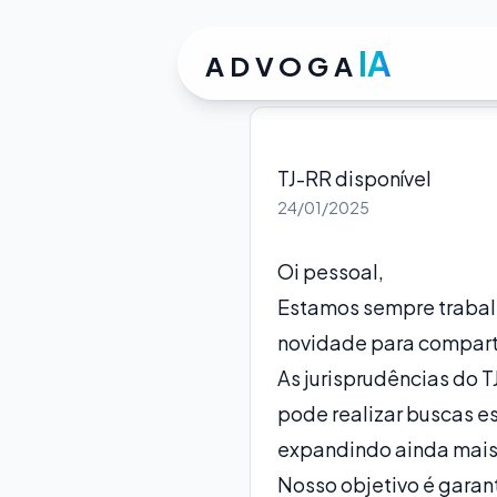
IA
ADVOGA
TJ-RR disponível
24/01/2025
Oi pessoal,
Estamos sempre trabalh
novidade para comparti
As jurisprudências do 
pode realizar buscas es
expandindo ainda mais 
Nosso objetivo é garan