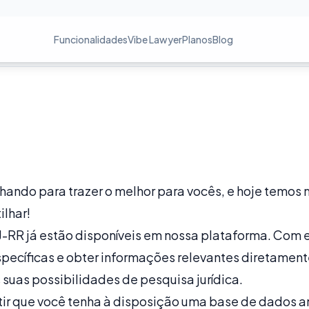
Funcionalidades
Vibe Lawyer
Planos
Blog
ando para trazer o melhor para vocês, e hoje temos
lhar!
TJ-RR já estão disponíveis em nossa plataforma. Com 
pecíficas e obter informações relevantes diretamente
suas possibilidades de pesquisa jurídica.
tir que você tenha à disposição uma base de dados a